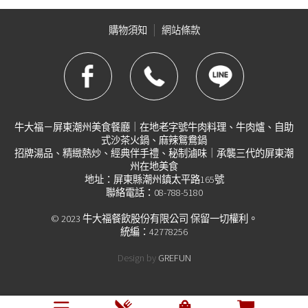
購物須知
網站條款
牛大福－屏東潮州美食餐廳｜在地老字號牛肉料理、牛肉爐、自助
式沙茶火鍋、麻辣鴛鴦鍋
招牌湯品、精緻熱炒、經典伴手禮、秘制滷味｜承襲三代的屏東潮
州在地美食
地址：屏東縣潮州鎮太平路165號
聯絡電話：08-788-5180
© 2023 牛大福餐飲股份有限公司 保留一切權利。
統編：42778256
Design by
GREFUN