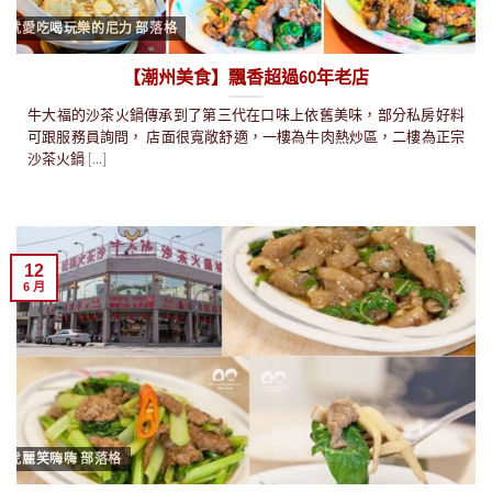
就愛吃喝玩樂的尼力 部落格
【潮州美食】飄香超過60年老店
牛大福的沙茶火鍋傳承到了第三代在口味上依舊美味，部分私房好料
可跟服務員詢問， 店面很寬敞舒適，一樓為牛肉熱炒區，二樓為正宗
沙茶火鍋 [...]
12
6 月
虎麗笑嗨嗨 部落格