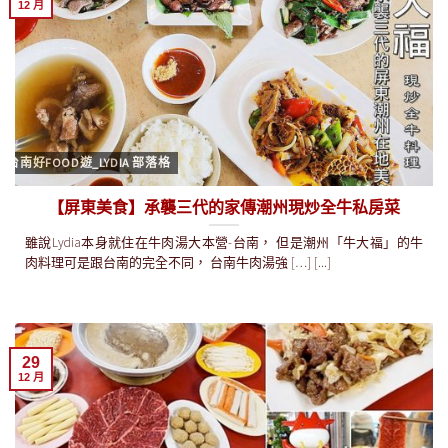
12 月
台南好FOOD遊_LYDIA 部落格
【屏東美食】承襲三代的家傳潮州現炒全牛私房菜
雖說Lydia本身就住在牛肉湯大本營-台南， 但是潮州「牛大福」的牛
肉料理可是跟台南的完全不同， 台南牛肉湯強 […] [...]
29
12 月