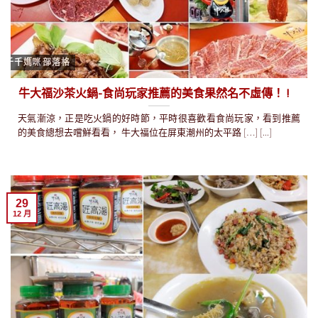
千千媽咪 部落格
牛大福沙茶火鍋-食尚玩家推薦的美食果然名不虛傳！ !
天氣漸涼，正是吃火鍋的好時節，平時很喜歡看食尚玩家，看到推薦
的美食總想去嚐鮮看看， 牛大福位在屏東潮州的太平路 […] [...]
29
12 月