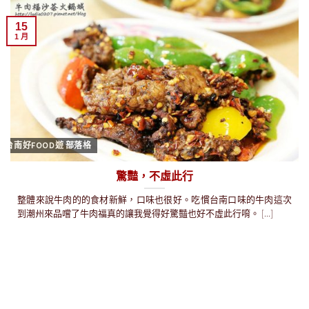
15
1 月
台南好FOOD遊 部落格
驚豔，不虛此行
整體來說牛肉的的食材新鮮，口味也很好。吃慣台南口味的牛肉這次
到潮州來品嚐了牛肉福真的讓我覺得好驚豔也好不虛此行唷。 [...]