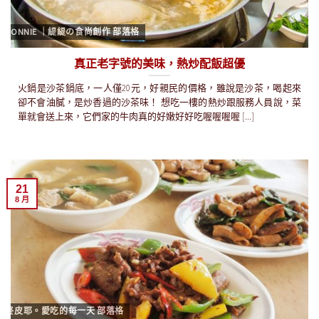
CONNIE ｜緹緹の食尚創作 部落格
真正老字號的美味，熱炒配飯超優
火鍋是沙茶鍋底，一人僅20元，好親民的價格，雖說是沙茶，喝起來
卻不會油膩，是炒香過的沙茶味！ 想吃一樓的熱炒跟服務人員說，菜
單就會送上來，它們家的牛肉真的好嫩好好吃喔喔喔喔 [...]
21
8 月
終皮耶。愛吃的每一天 部落格