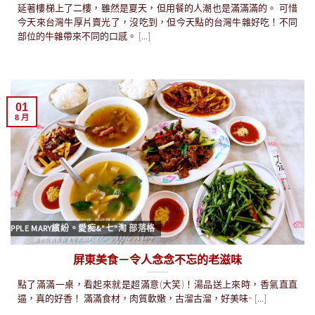
延著樓梯上了二樓，雖然是夏天，但用餐的人潮也是滿滿滿的。 可惜
今天來台灣牛厚片賣光了，沒吃到，但今天點的台灣牛雜好吃！不同
部位的牛雜帶來不同的口感。 [...]
01
8 月
APPLE MARY繽紛。愛痴&"七"淘 部落格
屏東美食－令人念念不忘的老滋味
點了滿滿一桌，看起來就是超滿意(大笑)！湯品送上來時，香氣直直
逼，真的好香！ 滿滿食材，肉質軟嫩，古溜古溜，好美味~ [...]