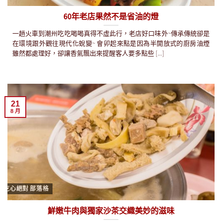
60年老店果然不是省油的燈
一趟火車到潮州吃吃喝喝真得不虛此行，老店好口味外~傳承傳統卻是
在環境跟外觀往現代化蛻變~ 會卯起來點是因為半開放式的廚房油煙
雖然都處理好，卻讓香氣飄出來提醒客人要多點些 [...]
21
8 月
吃心絕對 部落格
鮮嫩牛肉與獨家沙茶交織美妙的滋味