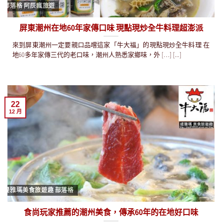
部落格 阿辰瘋旅遊
屏東潮州在地60年家傳口味 現點現炒全牛料理超澎派
來到屏東潮州一定要親口品嚐這家「牛大福」的現點現炒全牛料理 在
地60多年家傳三代的老口味，潮州人熟悉家鄉味，外 […] [...]
22
12 月
緹雅瑪美食旅遊趣 部落格
食尚玩家推薦的潮州美食，傳承60年的在地好口味