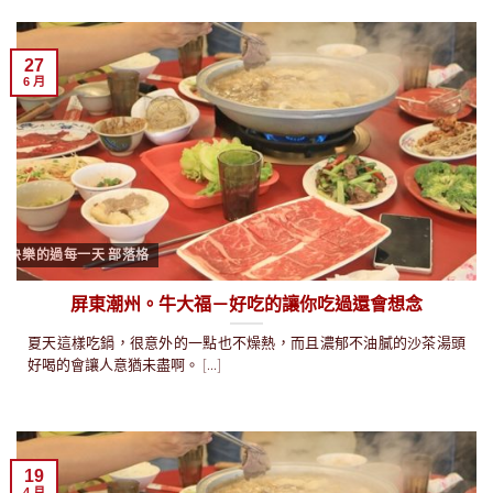
27
6 月
快樂的過每一天 部落格
屏東潮州。牛大福－好吃的讓你吃過還會想念
夏天這樣吃鍋，很意外的一點也不燥熱，而且濃郁不油膩的沙茶湯頭
好喝的會讓人意猶未盡啊。 [...]
19
4 月