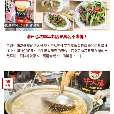
多肉動物DEVON SU 部落格
潮州必吃60年老店果真名不虛傳！
每塊牛筋都燉煮的讓人好咬，帶點彈性又在尾端有種滑嫩的口改溜進
嘴中， 顛覆我印象中的牛筋有嚼勁的感覺，清澈帶有蔬果煮食過的自
然鮮甜，很快地就讓人一碗嗑光光，口齒留香。 [...]
09
9 月