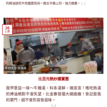
的捧油說吃牛肉爐要到另一間太平路上的，強力推薦。 [...]
26
1 月
花草的天空 部落格
比百元熱炒還實惠
我甲意這一味～牛雜湯，料多湯鮮，燒滾滾！嗜吃熱湯
的捧油絶對不會失望，比金春發還大碗過癮！食記是我
的罩門，超不會形容食滋味。
[...]