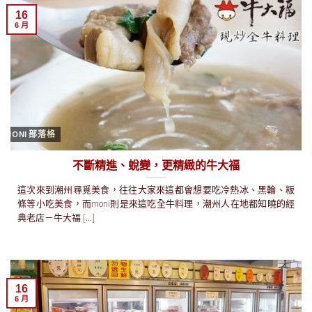
16
6 月
MONI 部落格
不斷精進、蛻變，更精緻的牛大福
這次來到潮州尋覓美食，往往大家來這都會想要吃冷熱冰、黑輪、粄
條等小吃美食，而moni則是來這吃全牛料理，潮州人在地都知曉的經
典老店－牛大福 [...]
16
6 月