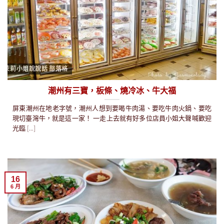
茉莉小姐說說話 部落格
潮州有三寶，板條、燒冷冰、牛大福
屏東潮州在地老字號，潮州人想到要喝牛肉湯、要吃牛肉火鍋、要吃
現切臺灣牛，就是這一家！ 一走上去就有好多位店員小姐大聲喊歡迎
光臨 [...]
16
6 月