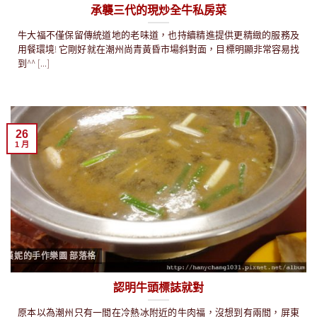
承襲三代的現炒全牛私房菜
牛大福不僅保留傳統道地的老味道，也持續精進提供更精緻的服務及
用餐環境! 它剛好就在潮州尚青黃昏市場斜對面，目標明顯非常容易找
到^^ [...]
26
1 月
漢妮的手作樂園 部落格
認明牛頭標誌就對
原本以為潮州只有一間在冷熱冰附近的牛肉福，沒想到有兩間，屏東