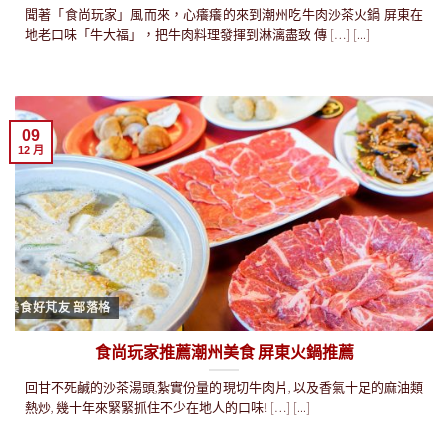
聞著「食尚玩家」風而來，心癢癢的來到潮州吃牛肉沙茶火鍋 屏東在
地老口味「牛大福」，把牛肉料理發揮到淋漓盡致 傳 […] [...]
09
12 月
美食好芃友 部落格
食尚玩家推薦潮州美食 屏東火鍋推薦
回甘不死鹹的沙茶湯頭,紮實份量的現切牛肉片, 以及香氣十足的麻油類
熱炒, 幾十年來緊緊抓住不少在地人的口味! […] [...]