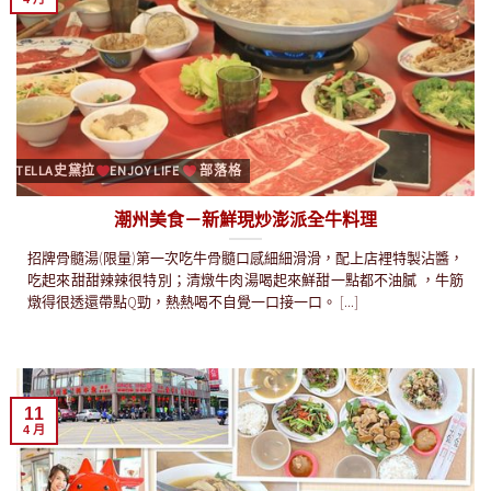
STELLA史黛拉
ENJOY LIFE
部落格
潮州美食－新鮮現炒澎派全牛料理
招牌骨髓湯(限量)第一次吃牛骨髓口感細細滑滑，配上店裡特製沾醬，
吃起來甜甜辣辣很特別；清燉牛肉湯喝起來鮮甜一點都不油膩 ，牛筋
燉得很透還帶點Q勁，熱熱喝不自覺一口接一口。 [...]
11
4 月