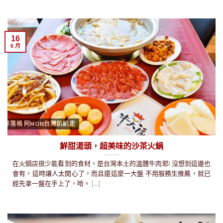
16
6 月
部落格 阿MON台灣趴趴走
鮮甜湯頭，超美味的沙茶火鍋
在火鍋店很少能看到的食材，是台灣本土的溫體牛肉耶! 沒想到這邊也
會有，這時讓人太開心了，而且還這麼一大盤 不用服務生推薦，就已
經先拿一盤在手上了，哈。 [...]