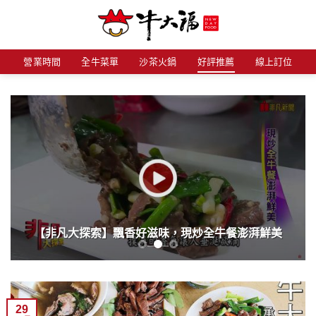
Skip
to
content
營業時間
全牛菜單
沙茶火鍋
好評推薦
線上訂位
【非凡大探索】飄香好滋味，現炒全牛餐澎湃鮮美
29