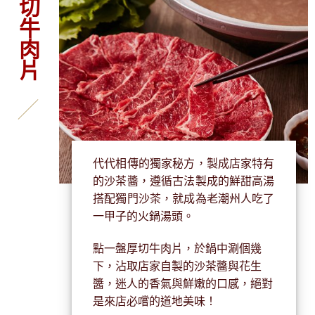
現切牛肉片
代代相傳的獨家秘方，製成店家特有
的沙茶醬，遵循古法製成的鮮甜高湯
搭配獨門沙茶，就成為老潮州人吃了
一甲子的火鍋湯頭。
點一盤厚切牛肉片，於鍋中涮個幾
下，沾取店家自製的沙茶醬與花生
醬，迷人的香氣與鮮嫩的口感，絕對
是來店必嚐的道地美味！