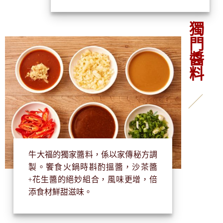
獨門醬料
牛大福的獨家醬料，係以家傳秘方調
製。饗食火鍋時斟酌搵醬，沙茶醬
+花生醬的絕妙組合，風味更增，倍
添食材鮮甜滋味。