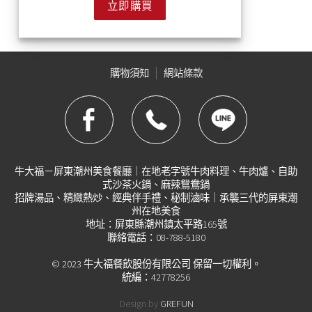
立即購買
購物須知
網站條款
牛大福－屏東潮州美食餐廳｜在地老字號牛肉料理、牛肉爐、自助
式沙茶火鍋、麻辣鴛鴦鍋
招牌湯品、精緻熱炒、經典伴手禮、秘制滷味｜承襲三代的屏東潮
州在地美食
地址：屏東縣潮州鎮太平路165號
聯絡電話：08-788-5180
© 2023 牛大福餐飲股份有限公司 保留一切權利。
統編：42778256
Design by
GREFUN