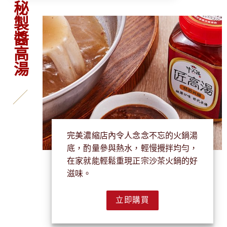
秘製醬高湯
完美濃縮店內令人念念不忘的火鍋湯
底，酌量參與熱水，輕慢攪拌均勻，
在家就能輕鬆重現正宗沙茶火鍋的好
滋味。
立即購買