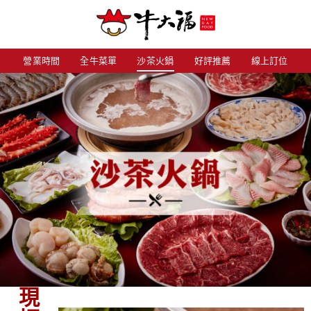
Skip
to
content
營業時間
全牛菜單
沙茶火鍋
好評推薦
線上訂位