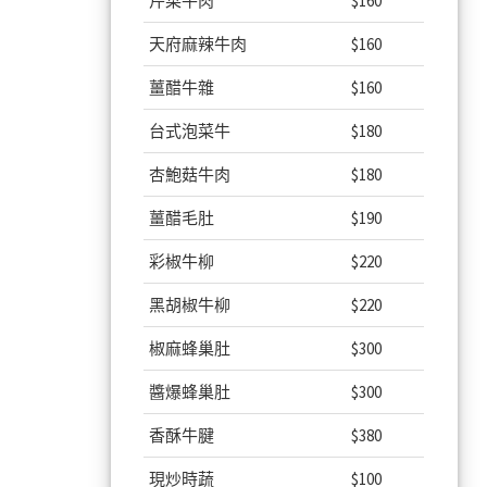
芹菜牛肉
$160
天府麻辣牛肉
$160
薑醋牛雜
$160
台式泡菜牛
$180
杏鮑菇牛肉
$180
薑醋毛肚
$190
彩椒牛柳
$220
黑胡椒牛柳
$220
椒麻蜂巢肚
$300
醬爆蜂巢肚
$300
香酥牛腱
$380
現炒時蔬
$100