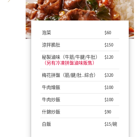
泡菜
$60
涼拌脆肚
$150
秘製滷味
（牛筋/牛腱/牛肚）
$120
（另有冷凍拼盤滷味販售）
梅花拼盤
（筋/腱/肚...綜合）
$320
牛肉燴飯
$100
牛肉炒飯
$100
什錦炒飯
$90
白飯
$15/碗