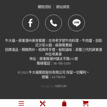
購物須知
網站條款
牛大福－屏東潮州美食餐廳｜在地老字號牛肉料理、牛肉爐、自助
式沙茶火鍋、麻辣鴛鴦鍋
招牌湯品、精緻熱炒、經典伴手禮、秘制滷味｜承襲三代的屏東潮
州在地美食
地址：屏東縣潮州鎮太平路165號
聯絡電話：08-788-5180
© 2023 牛大福餐飲股份有限公司 保留一切權利。
統編：42778256
Design by
GREFUN
會員中心
即時客服