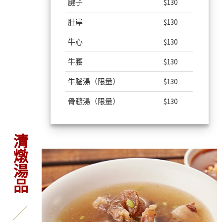
腱子
$130
肚岸
$130
牛心
$130
牛腰
$130
牛腦湯
（限量）
$130
骨髓湯
（限量）
$130
清燉湯品