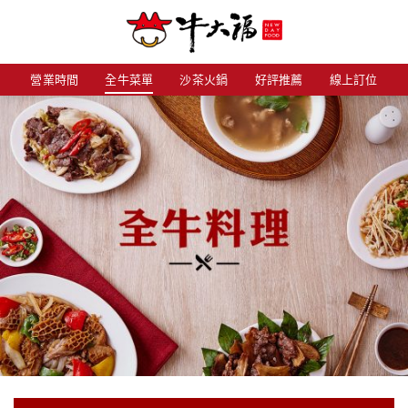
Skip
to
content
營業時間
全牛菜單
沙茶火鍋
好評推薦
線上訂位