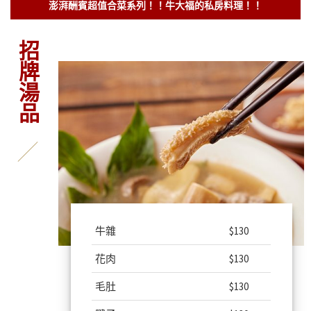
澎湃酬賓超值合菜系列！！牛大福的私房料理！！
招牌湯品
牛雜
$130
花肉
$130
毛肚
$130