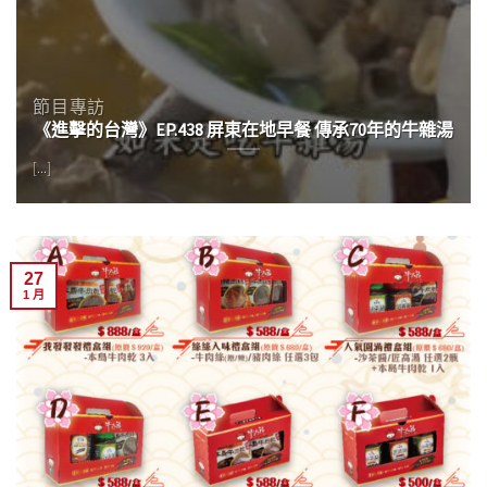
節目專訪
《進擊的台灣》EP.438 屏東在地早餐 傳承70年的牛雜湯
[...]
27
1 月