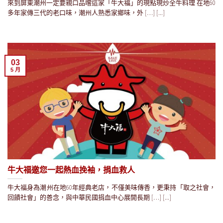
來到屏東潮州一定要親口品嚐這家「牛大福」的現點現炒全牛料理 在地60
多年家傳三代的老口味，潮州人熟悉家鄉味，外 […] [...]
03
5 月
牛大福邀您一起熱血挽袖，捐血救人
牛大福身為潮州在地60年經典老店，不僅美味傳香，更秉持「取之社會，
回饋社會」的善念，與中華民國捐血中心展開長期 […] [...]