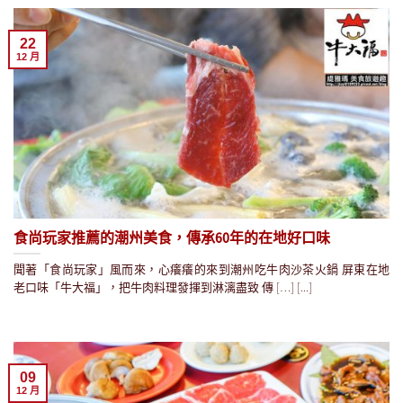
22
12 月
食尚玩家推薦的潮州美食，傳承60年的在地好口味
聞著「食尚玩家」風而來，心癢癢的來到潮州吃牛肉沙茶火鍋 屏東在地
老口味「牛大福」，把牛肉料理發揮到淋漓盡致 傳 […] [...]
09
12 月