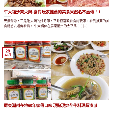
牛大福沙茶火鍋-食尚玩家推薦的美食果然名不虛傳！ !
天氣漸涼，正是吃火鍋的好時節，平時很喜歡看食尚玩家，看到推薦的美
食總想去嚐鮮看看， 牛大福位在屏東潮州的太平路 […] [...]
29
12 月
屏東潮州在地60年家傳口味 現點現炒全牛料理超澎派