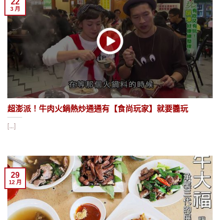
22
3 月
超澎派！牛肉火鍋熱炒通通有【食尚玩家】就要醬玩
[...]
29
12 月