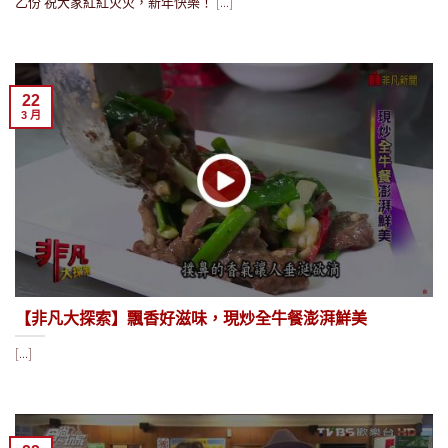
乙份 祝大家紅紅火火，新年快樂！ [...]
22
3 月
【非凡大探索】飄香好滋味，現炒全牛餐澎湃鮮美
[...]