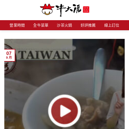
Skip
to
content
營業時間
全牛菜單
沙茶火鍋
好評推薦
線上訂位
07
9 月