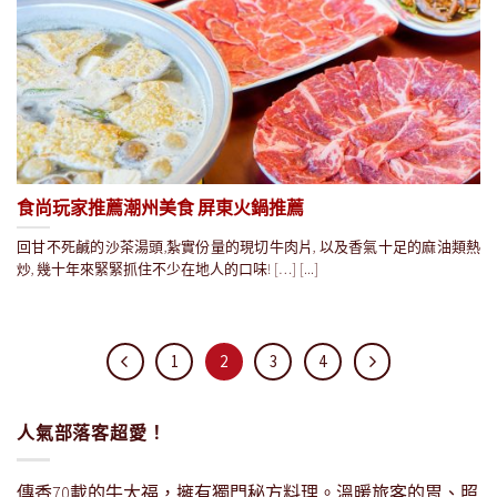
食尚玩家推薦潮州美食 屏東火鍋推薦
回甘不死鹹的沙茶湯頭,紮實份量的現切牛肉片, 以及香氣十足的麻油類熱
炒, 幾十年來緊緊抓住不少在地人的口味! […] [...]
1
2
3
4
人氣部落客超愛！
傳香70載的牛大福，擁有獨門秘方料理。溫暖旅客的胃、照