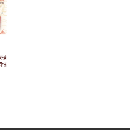
後機
煩惱