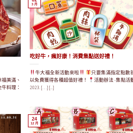
3 月
吃好牛，瘋好康！消費集點送好禮！
牛大福全新活動來啦
只要集滿指定點數
幸福美滿、
以免費獲得各種超值好禮！
活動辦法 -集點活
 全牛料理：
2023. […] [...]
24
12 月