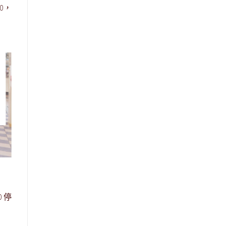
00，
0 停