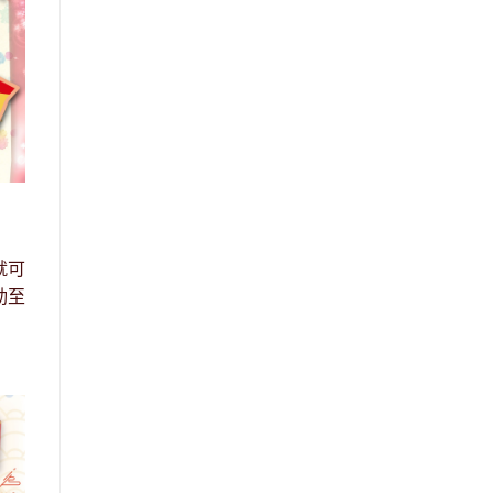
就可
動至