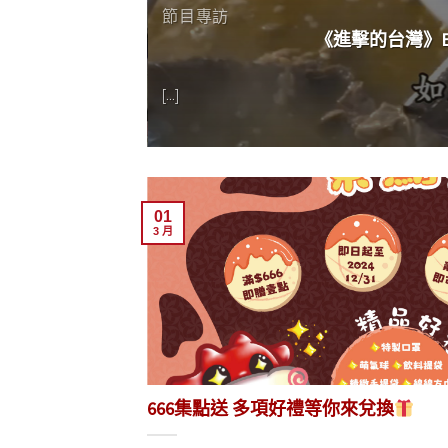
節目專訪
《進擊的台灣》EP
[...]
01
3 月
666集點送 多項好禮等你來兌換