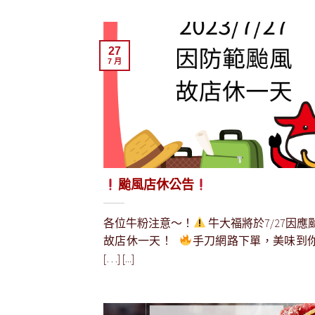
27
7 月
颱風店休公告
各位牛粉注意～！
牛大福將於7/27因應
故店休一天！
手刀網路下單，美味到
[…] [...]