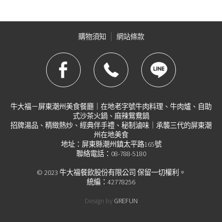
購物須知
網站條款
牛大福－屏東潮州美食餐廳｜在地老字號牛肉料理、牛肉爐、自助
式沙茶火鍋、麻辣鴛鴦鍋
招牌湯品、精緻熱炒、經典伴手禮、秘制滷味｜承襲三代的屏東潮
州在地美食
地址：屏東縣潮州鎮太平路165號
聯絡電話：08-788-5180
© 2023 牛大福餐飲股份有限公司 保留一切權利。
統編：42778256
Design by
GREFUN