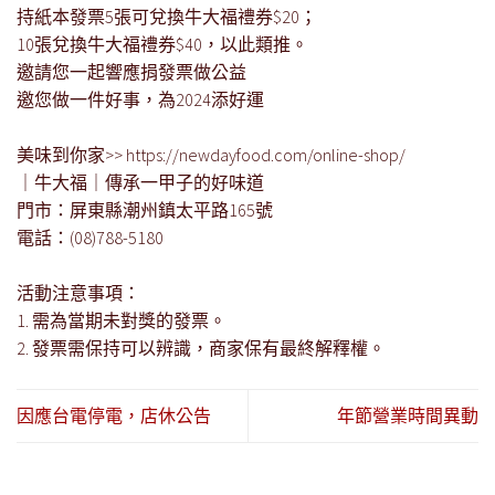
持紙本發票5張可兌換牛大福禮券$20；
10張兌換牛大福禮券$40，以此類推。
邀請您一起響應捐發票做公益
邀您做一件好事，為2024添好運
美味到你家>> https://newdayfood.com/online-shop/
｜牛大福｜傳承一甲子的好味道
門市：屏東縣潮州鎮太平路165號
電話：(08)788-5180
活動注意事項：
1. 需為當期未對獎的發票。
2. 發票需保持可以辨識，商家保有最終解釋權。
因應台電停電，店休公告
年節營業時間異動