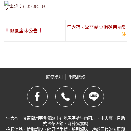
電話：(08)7885180
牛大福 x 公益愛心捐發票活動
颱風店休公告
購物須知
網站條款
牛大福－屏東潮州美食餐廳｜在地老字號牛肉料理、牛肉爐、自助
式沙茶火鍋、麻辣鴛鴦鍋
招牌湯品、精緻熱炒、經典伴手禮、秘制滷味｜承襲三代的屏東潮