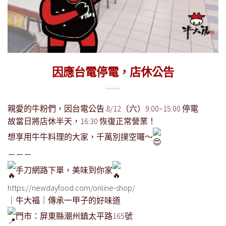
因應台電停電，店休公告
親愛的牛粉們，因台電公告 8/12（六）9:00~15:00 停電
故當日將店休半天，16:30 恢復正常營業！
想享用牛牛料理的大家，千萬別撲空囉～
－－－
手刀網路下單，美味到你家
https://newdayfood.com/online-shop/
｜牛大福｜傳承一甲子的好味道​
門市：屏東縣潮州鎮太平路165號