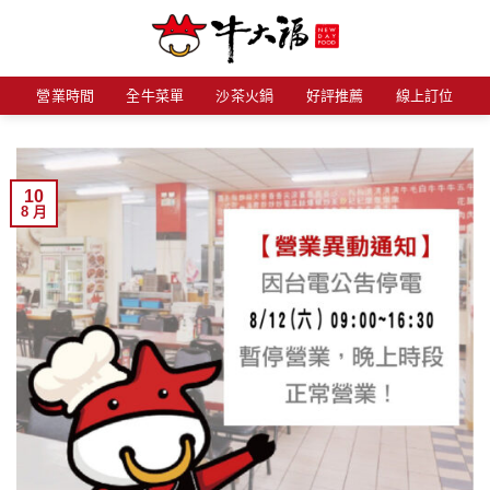
Skip
to
content
營業時間
全牛菜單
沙茶火鍋
好評推薦
線上訂位
10
8 月