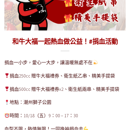
和牛大福一起熱血做公益！#捐血活動
捐血一小步，愛心一大步，讓溫暖無處不在
捐血
250cc
贈牛大福禮券、衛生紙乙串、精美手提袋
捐血
500cc
贈牛大福禮券
x2
、衛生紙兩串、精美手提袋
地點：潮州獅子公園
時間：
10/18
（五）
9
：
00 – 17
：
30
血型不限，熱情無限！一同挽袖捐血去