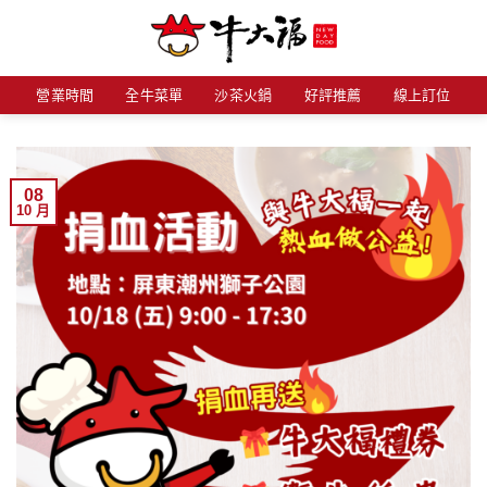
Skip
to
content
營業時間
全牛菜單
沙茶火鍋
好評推薦
線上訂位
08
10 月