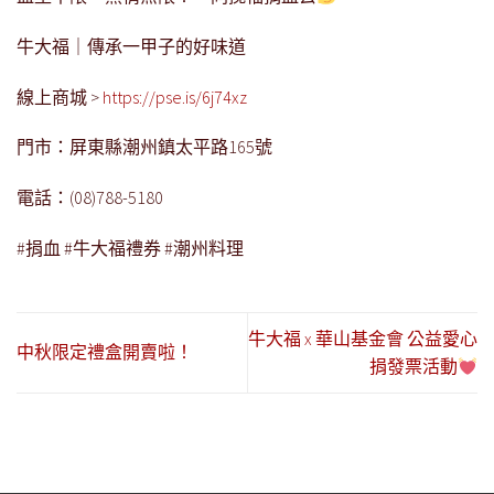
牛大福｜傳承一甲子的好味道
線上商城
>
https://pse.is/6j74xz
門市：屏東縣潮州鎮太平路
165
號
電話：
(08)788-5180
#
捐血
#
牛大福禮券
#
潮州料理
牛大福 x 華山基金會 公益愛心
中秋限定禮盒開賣啦！
捐發票活動