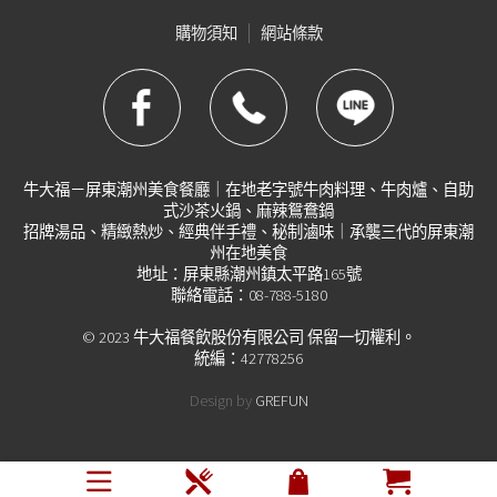
購物須知
網站條款
牛大福－屏東潮州美食餐廳｜在地老字號牛肉料理、牛肉爐、自助
式沙茶火鍋、麻辣鴛鴦鍋
招牌湯品、精緻熱炒、經典伴手禮、秘制滷味｜承襲三代的屏東潮
州在地美食
地址：屏東縣潮州鎮太平路165號
聯絡電話：08-788-5180
© 2023 牛大福餐飲股份有限公司 保留一切權利。
統編：42778256
Design by
GREFUN
會員中心
即時客服