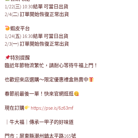
1/22(
三
) 10:30
結單 可當日出貨
2/4(
二
)
訂單開始恢復正常出貨
蝦皮平台
1/24(
五
) 16:30
結單 可當日出貨
2/3(
一
)
訂單開始恢復正常出貨
特別提醒
臨近年節物流繁忙，請耐心等待牛福上門！
也歡迎來店選購～限定優惠禮盒熱賣中
春節前最後一單！快來官網逛逛
現在訂購
https://pse.is/6z63mf
｜牛大福｜傳承一甲子的好味道
門市：屏東縣潮州鎮太平路
165
號