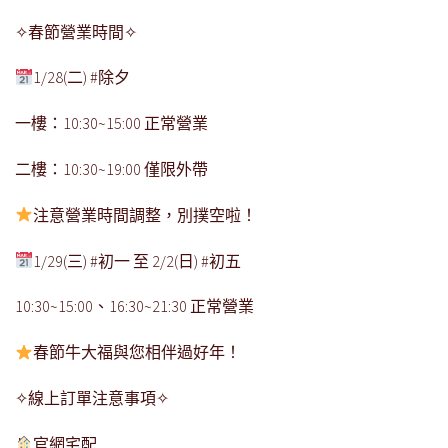
✧
春節營業時間
✧
1/28(
二
)
#
除夕
一樓：
10:30~15:00
正常營業
二樓：
10:30~19:00
僅限外帶
注意營業時間調整，別撲空啦！
1/29(
三
)
#
初一
至
2/2(
日
)
#
初五
10:30~15:00
、
16:30~21:30
正常營業
春節牛大福與您相伴過好年！
✧
線上訂單注意事項
✧
官網宅配