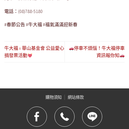
電話：
(08)788-5180
#
春節公告
#
牛大福
#
福氣滿滿迎新春
牛大福 x 華山基金會 公益愛心
停車不煩惱！牛大福停車
捐發票活動
資訊報你知
購物須知
網站條款